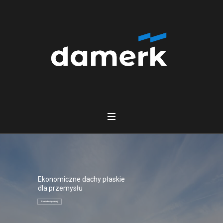
Ekonomiczne dachy płaskie
dla przemysłu
Dowiedz się więcej