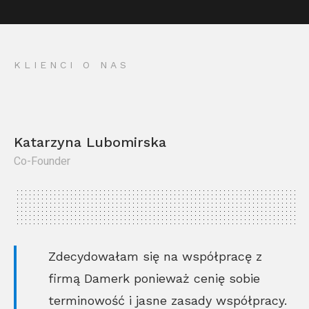
KLIENCI O NAS
Katarzyna Lubomirska
Co-Founder
Kr
Co
Zdecydowałam się na współpracę z
firmą Damerk ponieważ cenię sobie
terminowość i jasne zasady współpracy.