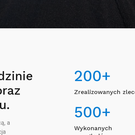
200
+
dzinie
oraz
Zrealizowanych zle
u.
500
+
ą, a
Wykonanych
ja