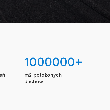
1000000
+
ceń
m2 położonych
dachów