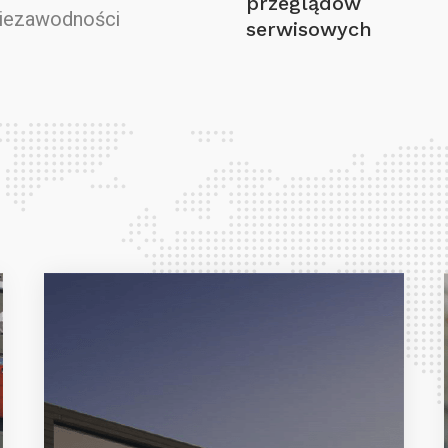
przeglądów
niezawodności
serwisowych