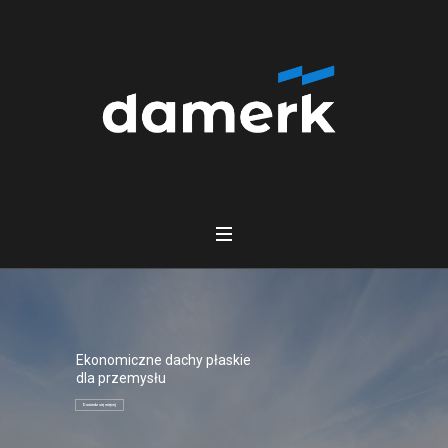
Ekonomiczne dachy płaskie
dla przemysłu
Dowiedz się więcej