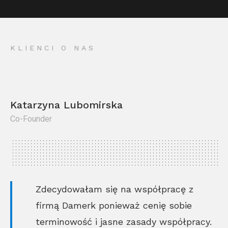
KLIENCI O NAS
Katarzyna Lubomirska
Co-Founder
Kr
Co
Zdecydowałam się na współpracę z
firmą Damerk ponieważ cenię sobie
terminowość i jasne zasady współpracy.