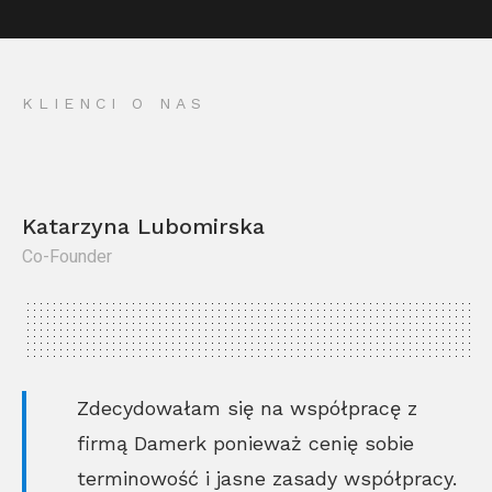
KLIENCI O NAS
Katarzyna Lubomirska
Co-Founder
Kr
Co
Zdecydowałam się na współpracę z
firmą Damerk ponieważ cenię sobie
terminowość i jasne zasady współpracy.