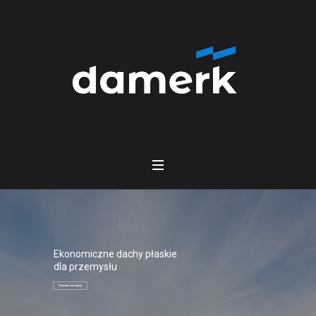
Ekonomiczne dachy płaskie
dla przemysłu
Dowiedz się więcej