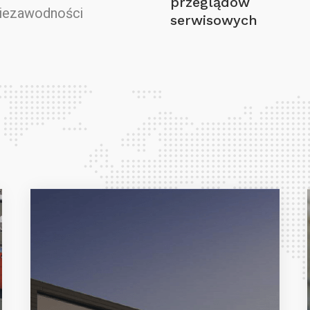
przeglądów
niezawodności
serwisowych