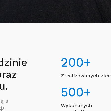
200
+
dzinie
oraz
Zrealizowanych zle
u.
500
+
ą, a
Wykonanych
ja