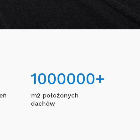
1000000
+
ceń
m2 położonych
dachów