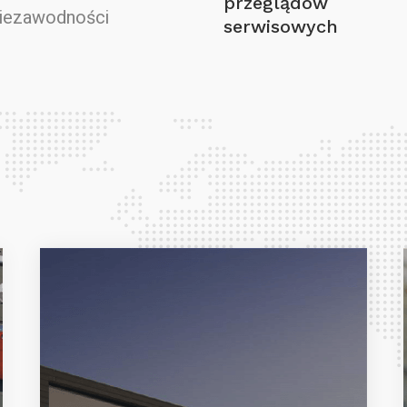
przeglądów
niezawodności
serwisowych