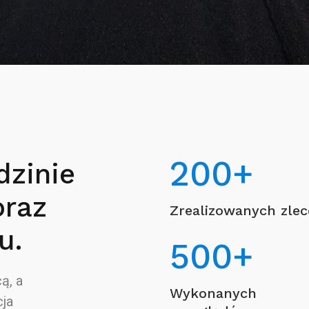
200
+
dzinie
oraz
Zrealizowanych zle
u.
500
+
ą, a
Wykonanych
ja