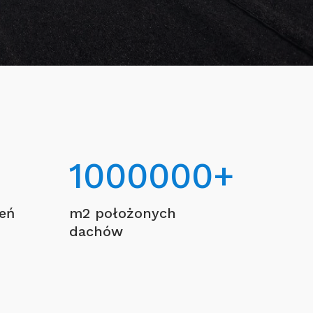
1000000
+
ceń
m2 położonych
dachów