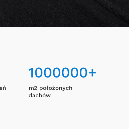
1000000
+
ceń
m2 położonych
dachów