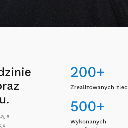
200
+
dzinie
oraz
Zrealizowanych zle
u.
500
+
ą, a
Wykonanych
ja