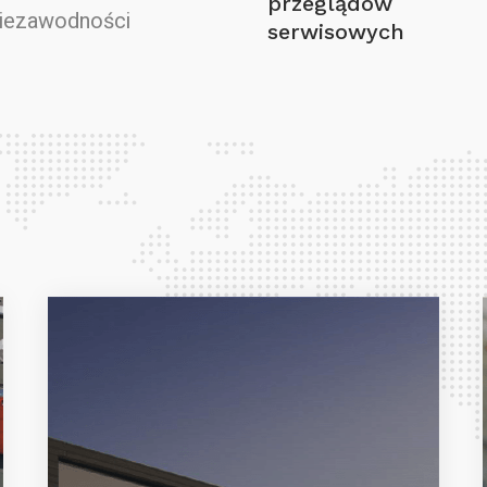
przeglądów
niezawodności
serwisowych