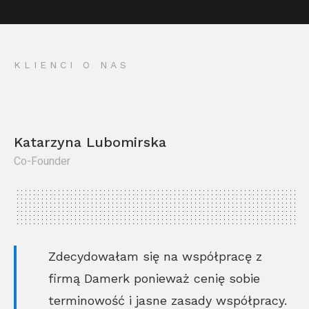
KLIENCI O NAS
Katarzyna Lubomirska
Co-Founder
Kr
Co
Zdecydowałam się na współpracę z
firmą Damerk ponieważ cenię sobie
terminowość i jasne zasady współpracy.