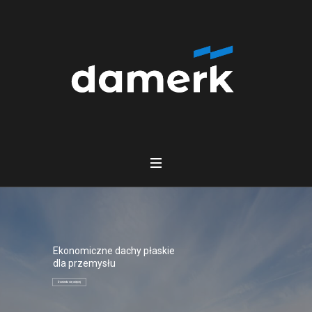
Ekonomiczne dachy płaskie
dla przemysłu
Dowiedz się więcej