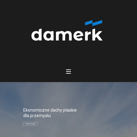
Ekonomiczne dachy płaskie
dla przemysłu
Dowiedz się więcej