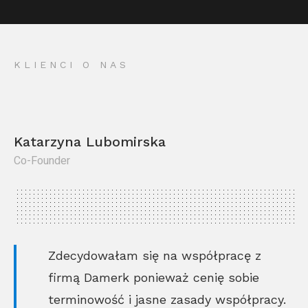
KLIENCI O NAS
Katarzyna Lubomirska
Co-Founder
Kr
Co
Zdecydowałam się na współpracę z
firmą Damerk ponieważ cenię sobie
terminowość i jasne zasady współpracy.