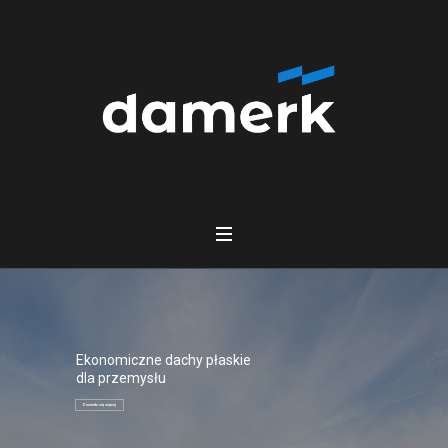
Ekonomiczne dachy płaskie
dla przemysłu
Dowiedz się więcej