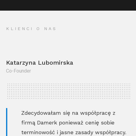
KLIENCI O NAS
Katarzyna Lubomirska
Co-Founder
Kr
Co
Zdecydowałam się na współpracę z
firmą Damerk ponieważ cenię sobie
terminowość i jasne zasady współpracy.