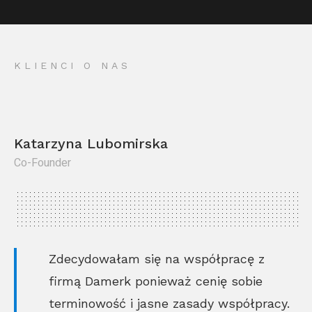
KLIENCI O NAS
Katarzyna Lubomirska
Co-Founder
Kr
Co
Zdecydowałam się na współpracę z
firmą Damerk ponieważ cenię sobie
terminowość i jasne zasady współpracy.