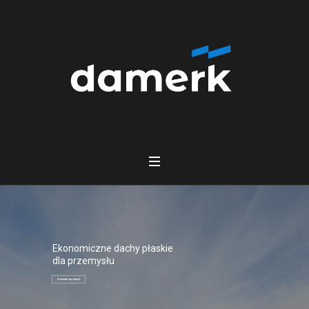
Ekonomiczne dachy płaskie
dla przemysłu
Dowiedz się więcej