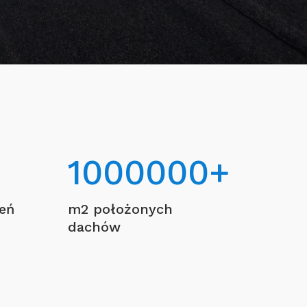
1000000
+
ceń
m2 położonych
dachów