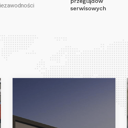
przeglądów
niezawodności
serwisowych