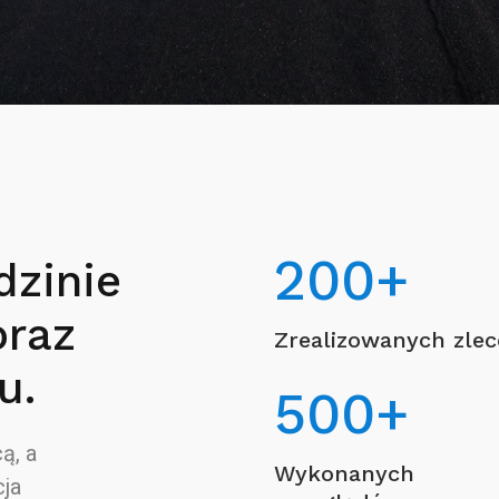
200
+
dzinie
oraz
Zrealizowanych zle
u.
500
+
ą, a
Wykonanych
ja