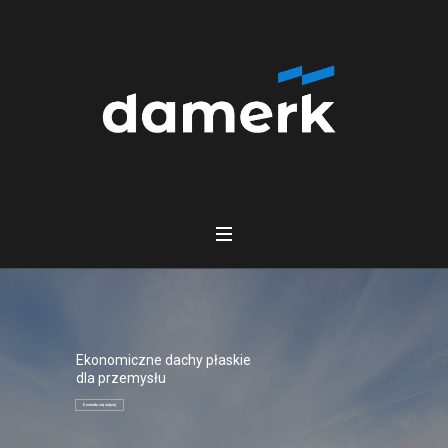
Ekonomiczne dachy płaskie
dla przemysłu
Dowiedz się więcej