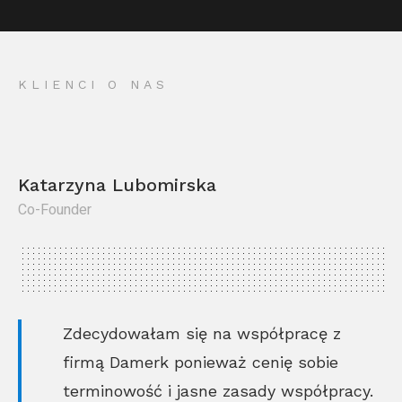
KLIENCI O NAS
Katarzyna Lubomirska
Co-Founder
Kr
Co
Zdecydowałam się na współpracę z
firmą Damerk ponieważ cenię sobie
terminowość i jasne zasady współpracy.