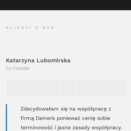
KLIENCI O NAS
Katarzyna Lubomirska
Co-Founder
Kr
Co
Zdecydowałam się na współpracę z
firmą Damerk ponieważ cenię sobie
terminowość i jasne zasady współpracy.