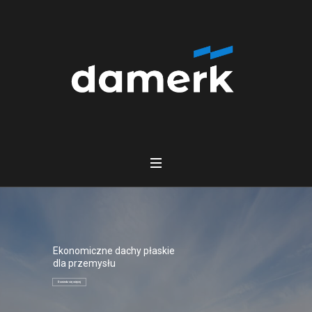
Ekonomiczne dachy płaskie
dla przemysłu
Dowiedz się więcej