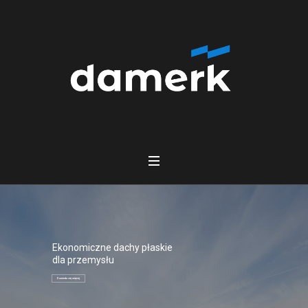
Ekonomiczne dachy płaskie
dla przemysłu
Dowiedz się więcej