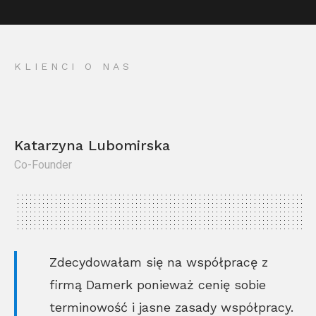
KLIENCI O NAS
Katarzyna Lubomirska
Co-Founder
Kr
Co
Zdecydowałam się na współpracę z
firmą Damerk ponieważ cenię sobie
terminowość i jasne zasady współpracy.